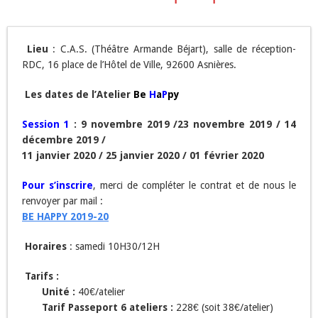
Lieu
: C.A.S. (Théâtre Armande Béjart), salle de réception-
RDC, 16 place de l’Hôtel de Ville, 92600 Asnières.
Les dates de l’Atelier
Be
H
a
P
py
Session 1
:
9
novembre 2019 /
23
novembre 2019 /
14
décembre 2019 /
11
janvier 2020 /
25
janvier 2020 /
01
février 2020
Pour s’inscrire
, merci de compléter le contrat et de nous le
renvoyer par mail :
BE HAPPY 2019-20
Horaires
: samedi 10H30/12H
Tarifs :
Unité :
40€/atelier
Tarif Passeport 6 ateliers :
228€ (soit 38€/atelier)