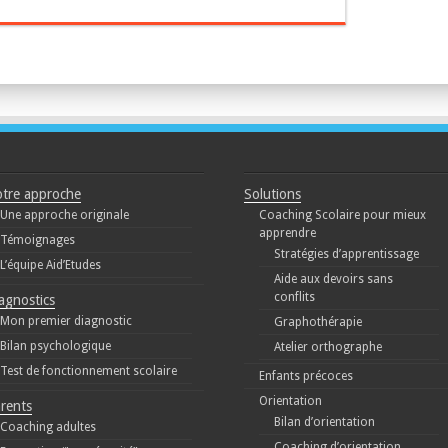
tre approche
Solutions
Une approche originale
Coaching Scolaire pour mieux
apprendre
Témoignages
Stratégies d’apprentissage
L’équipe Aid’Etudes
Aide aux devoirs sans
conflits
agnostics
Mon premier diagnostic
Graphothérapie
Bilan psychologique
Atelier orthographe
Test de fonctionnement scolaire
Enfants précoces
Orientation
rents
Bilan d’orientation
Coaching adultes
Coaching d’orientation