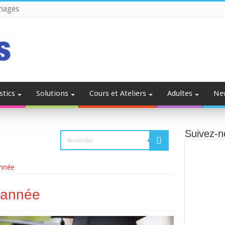
nages
stics
Solutions
Cours et Ateliers
Adultes
Ne
Suivez-n
année
 année