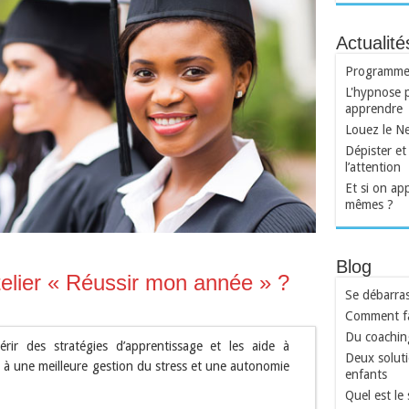
Actualit
Programme a
L'hypnose p
apprendre
Louez le N
Dépister et 
l’attention
Et si on ap
mêmes ?
Blog
atelier « Réussir mon année » ?
Se débarras
Comment fa
Du coachin
érir des stratégies d’apprentissage et les aide à
Deux soluti
 à une meilleure gestion du stress et une autonomie
enfants
Quel est le