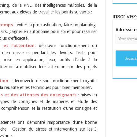
ching, de la PNL, des intelligences multiples, de la
rmet aux élèves de travailler les points suivants :
inscrivez
 temps :
éviter la procrastination, faire un planning.
Adresse m
oisirs, gagner en autonomie pour soi et pour rassurer
us d’efficacité.
n et l’attention:
découvrir fonctionnement du
ests pour
on en classe et pendant les devoirs. T
n, m
outils d’aide à la
ise en application, jeux,
îneront à mobiliser leur attention sur des projets
tion :
découverte de son fonctionnement cognitif
la réussite et les techniques pour bien mémoriser.
s et des attentes des enseignants
: mises en
s types de consignes et de matières et étude des
la compréhension et la restitution d’une consigne et
osciences ont démontré l’importance d’une bonne
ndre. Gestion du stress et intervention sur les 3
ysique.