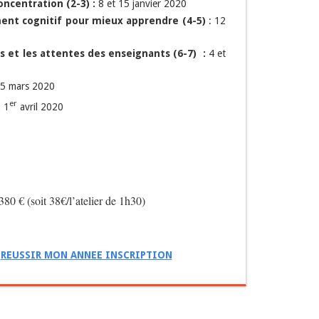
oncentration (2-3) :
8 et 15 janvier 2020
nt cognitif pour mieux apprendre (4-5)
: 12
 et les attentes des enseignants (6-7) :
4 et
25 mars 2020
er
:
1
avril 2020
380 € (soit 38€/l’atelier de 1h30)
:
REUSSIR MON ANNEE INSCRIPTION