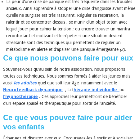
La peur d’une crise de panique est très fréquente dans les troubles
anxieux. Ainsi apprendre à stopper une crise d’angoisse avant même
qu’elle ne surgisse est très rassurant. Réguler sa respiration, la
ralentir et se concentrer dessus ; se munir d’un objet totem avec
lequel jouer pour calmer la tension ; ou encore trouver un mantra
réconfortant et motivant et le répéter si une situation devient
stressante sont des techniques qui permettent de réguler un
métabolisme en alerte et d’apaiser une panique émergeante
(2)
.
Ce que nous pouvons faire pour eux
Souvenez-vous qu’au sein de notre association, nous proposons
toutes ces techniques. Nous sommes formés à aider les jeunes mais
aussi
les adultes
quel que soit leur âge notamment avec le
Neurofeedback dynamique
, la t
hérapie individuelle
ou
l’hypnothérapie
. Ces approches leur permettront de bénéficier
d’un espace apaisé et thérapeutique pour sortir de l’anxiété.
Ce que vous pouvez faire pour aider
vos enfants
Échangez et discutez avec eux. Encouragez-les à sortir et à socialiser