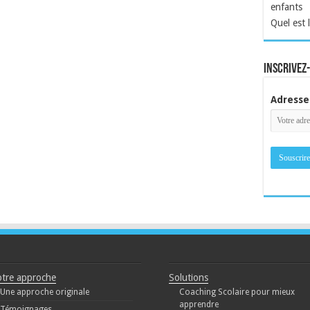
enfants
Quel est 
inscrivez
Adresse
tre approche
Solutions
Une approche originale
Coaching Scolaire pour mieux
apprendre
Témoignages