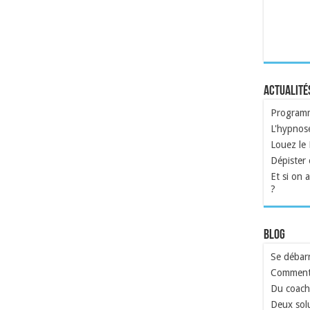
Actualité
Programme
L'hypnose
Louez le
Dépister e
Et si on 
?
Blog
Se débarr
Comment 
Du coach
Deux solu