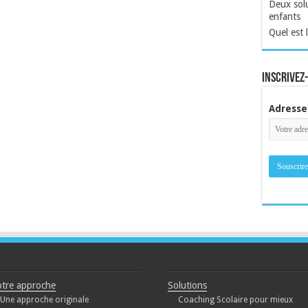
Deux solu
enfants
Quel est 
inscrivez
Adresse
tre approche
Solutions
Une approche originale
Coaching Scolaire pour mieux