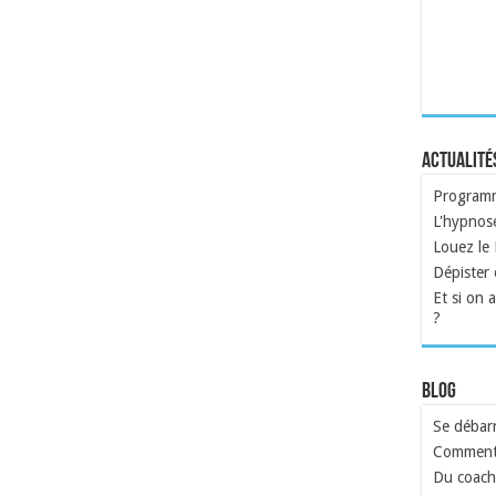
Actualité
Programme
L'hypnose
Louez le
Dépister e
Et si on 
?
Blog
Se débarr
Comment 
Du coach