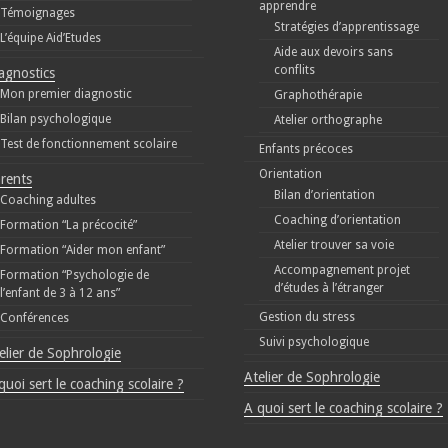
apprendre
Témoignages
Stratégies d’apprentissage
L’équipe Aid’Etudes
Aide aux devoirs sans
conflits
agnostics
Mon premier diagnostic
Graphothérapie
Bilan psychologique
Atelier orthographe
Test de fonctionnement scolaire
Enfants précoces
Orientation
rents
Bilan d’orientation
Coaching adultes
Coaching d’orientation
Formation “La précocité”
Atelier trouver sa voie
Formation “Aider mon enfant”
Accompagnement projet
Formation “Psychologie de
d’études à l’étranger
l’enfant de 3 à 12 ans”
Gestion du stress
Conférences
Suivi psychologique
elier de Sophrologie
Atelier de Sophrologie
quoi sert le coaching scolaire ?
A quoi sert le coaching scolaire ?