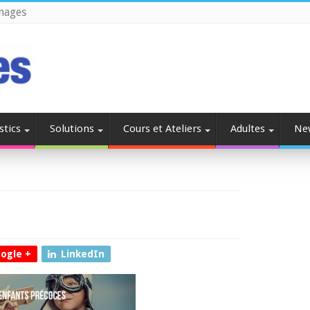
nages
stics
Solutions
Cours et Ateliers
Adultes
Ne
ogle +
LinkedIn