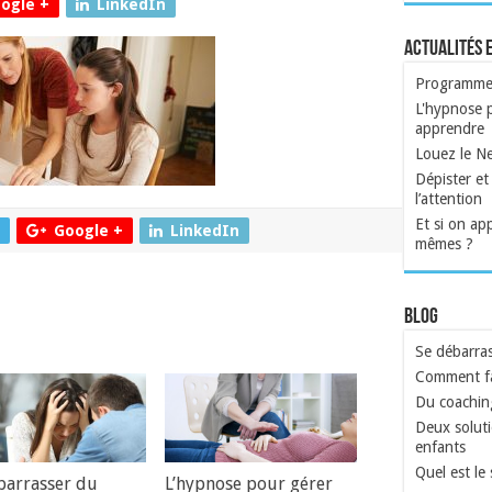
ogle +
LinkedIn
Actualités 
Programme a
L'hypnose p
apprendre
Louez le N
Dépister et 
l’attention
Et si on ap
Google +
LinkedIn
mêmes ?
Blog
Se débarras
Comment fa
Du coachin
Deux soluti
enfants
Quel est le
barrasser du
L’hypnose pour gérer