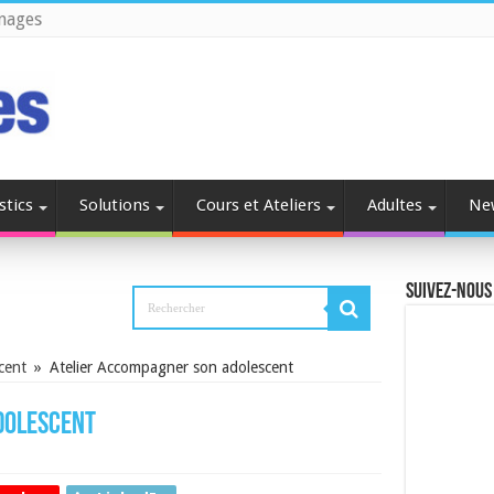
nages
stics
Solutions
Cours et Ateliers
Adultes
Ne
Suivez-nous
cent
»
Atelier Accompagner son adolescent
dolescent