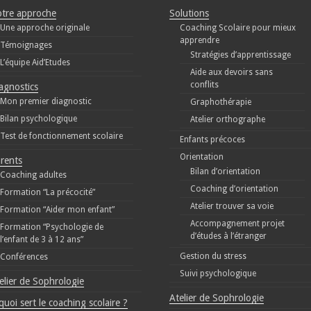
tre approche
Solutions
Une approche originale
Coaching Scolaire pour mieux
apprendre
Témoignages
Stratégies d’apprentissage
L’équipe Aid’Etudes
Aide aux devoirs sans
conflits
agnostics
Mon premier diagnostic
Graphothérapie
Bilan psychologique
Atelier orthographe
Test de fonctionnement scolaire
Enfants précoces
Orientation
rents
Bilan d’orientation
Coaching adultes
Coaching d’orientation
Formation “La précocité”
Atelier trouver sa voie
Formation “Aider mon enfant”
Accompagnement projet
Formation “Psychologie de
d’études à l’étranger
l’enfant de 3 à 12 ans”
Gestion du stress
Conférences
Suivi psychologique
elier de Sophrologie
Atelier de Sophrologie
quoi sert le coaching scolaire ?