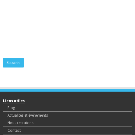
Quel est le style d'apprentissage de votre enfant ?
inscrivez-vous à la newsletter
Adresse mail:
Liens utiles
Blog
Actualités et événements
Nous recrutons
Contact