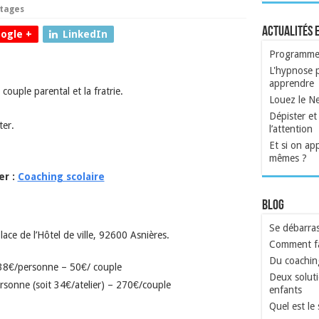
tages
Actualités 
ogle +
LinkedIn
Programme a
L'hypnose p
apprendre
couple parental et la fratrie.
Louez le N
Dépister et 
ter.
l’attention
Et si on ap
mêmes ?
er :
Coaching scolaire
Blog
Se débarras
ce de l’Hôtel de ville, 92600 Asnières.
Comment fa
Du coachin
38€/personne – 50€/ couple
Deux soluti
sonne (soit 34€/atelier) – 270€/couple
enfants
Quel est le