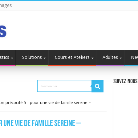
nages
stics
Solutions
Cours et Ateliers
Adultes
Ne
Suivez-nous
n précocité 5 : pour une vie de famille sereine –
 une vie de famille sereine –