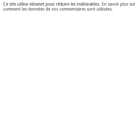
Ce site utilise Akismet pour réduire les indésirables.
En savoir plus sur
comment les données de vos commentaires sont utilisées
.
Suivez-nous sur Facebook
Actualités et événements
Programme activités 2025-26 et tarifs
L'hypnose pour gérer son stress et mieux apprendre
Louez le Neurofeedback chez vous - La vidéo
Dépister et traiter le trouble du déficit de l’attention
Et si on apprenait aux enfants à se motiver eux-mêmes ?