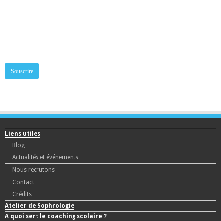
inscrivez-vous à la newsletter
Adresse mail:
Liens utiles
Blog
Actualités et événements
Nous recrutons
Contact
Crédits
Atelier de Sophrologie
A quoi sert le coaching scolaire ?