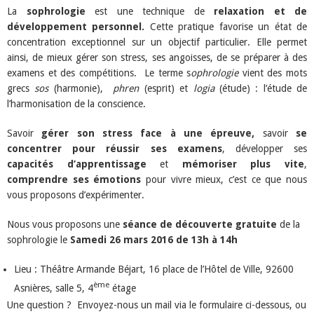
La
sophrologie
est une technique de
relaxation et de
développement personnel.
Cette pratique favorise un état de
concentration exceptionnel sur un objectif particulier. Elle permet
ainsi, de mieux gérer son stress, ses angoisses, de se préparer à des
examens et des compétitions. Le terme s
ophrologie
vient des mots
grecs
sos
(harmonie),
phren
(esprit) et
logia
(étude) : l’étude de
l’harmonisation de la conscience.
Savoir
gérer son stress face à une épreuve,
savoir
se
concentrer pour réussir ses examens
, développer ses
capacités d’apprentissage
et
mémoriser plus vite
,
comprendre ses émotions
pour vivre mieux, c’est ce que nous
vous proposons d’expérimenter.
Nous vous proposons une
séance de découverte gratuite
de la
sophrologie le
Samedi 26 mars 2016 de 13h à 14h
Lieu : Théâtre Armande Béjart, 16 place de l’Hôtel de Ville, 92600
ème
Asnières, salle 5, 4
étage
Une question ? Envoyez-nous un mail via le formulaire ci-dessous, ou