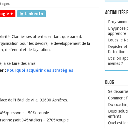
tages
Actualités 
ogle +
LinkedIn
Programme a
L'hypnose p
apprendre
rité. Clarifier ses attentes en tant que parent.
Louez le N
ganisation pour les devoirs, le développement de la
Dépister et 
n, de l’ennui et de l’agitation.
l’attention
Et si on ap
e, à se faire des amis.
mêmes ?
er :
Pourquoi acquérir des stratégies
Blog
Se débarras
Comment fa
ce de l’Hôtel de ville, 92600 Asnières.
Du coachin
Deux soluti
38€/personne – 50€/ couple
enfants
sonne (soit 34€/atelier) – 270€/couple
Quel est le