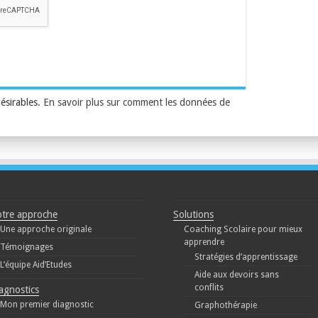
désirables.
En savoir plus sur comment les données de
tre approche
Solutions
Une approche originale
Coaching Scolaire pour mieux
apprendre
Témoignages
Stratégies d’apprentissage
L’équipe Aid’Etudes
Aide aux devoirs sans
conflits
agnostics
Mon premier diagnostic
Graphothérapie