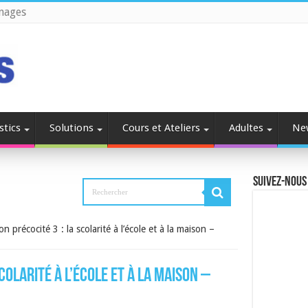
nages
stics
Solutions
Cours et Ateliers
Adultes
Ne
Suivez-nous
n précocité 3 : la scolarité à l’école et à la maison –
colarité à l’école et à la maison –