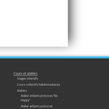
Cours et ateliers
Stages intensifs
Cours collectifs hebdomadaires
Ateliers
Atelier enfants précoces “Be
Happy”
Atelier enfants précoces